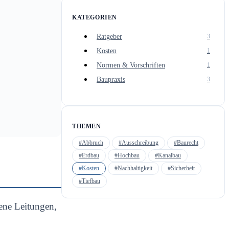
KATEGORIEN
Ratgeber
3
Kosten
1
Normen & Vorschriften
1
Baupraxis
3
THEMEN
#Abbruch
#Ausschreibung
#Baurecht
#Erdbau
#Hochbau
#Kanalbau
#Kosten
#Nachhaltigkeit
#Sicherheit
#Tiefbau
ene Leitungen,