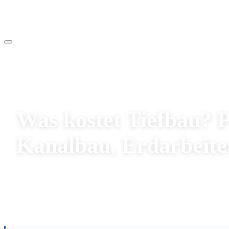
Kosten
Was kostet Tiefbau? P
Kanalbau, Erdarbeite
14.03.2026
·
336 Aufrufe
Redaktion Hoch- und Tiefbauunternehmen