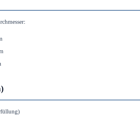
urchmesser:
m
/m
m
m)
füllung)