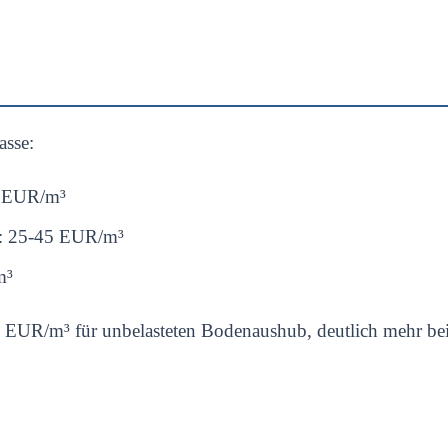
asse:
5 EUR/m³
): 25-45 EUR/m³
m³
EUR/m³ für unbelasteten Bodenaushub, deutlich mehr be