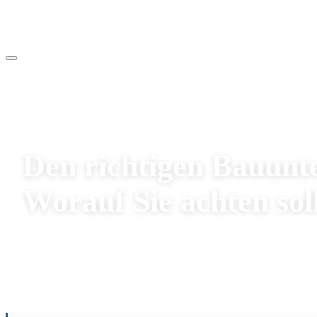
Ratgeber
Den richtigen Bauunt
Worauf Sie achten sol
13.03.2026
·
2 Min. Lesezeit
·
275 Aufrufe
Redaktion Hoch- und Tiefbauunternehmen