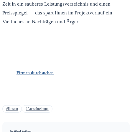
Zeit in ein sauberes Leistungsverzeichnis und einen
Preisspiegel — das spart Ihnen im Projektverlauf ein
Vielfaches an Nachträgen und Ärger.
Den passenden Dienstleister finden
Durchsuchen Sie unser Verzeichnis und finden Sie den
richtigen Ansprechpartner in Ihrer Nähe.
Firmen durchsuchen
#Kosten
#Ausschreibung
Artikel teilen