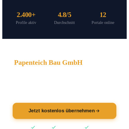
2.400+
4.8/5
12
Profile aktiv
Durchschnitt
Portale online
Papenteich Bau GmbH
wartet auf
Sie.
Übernehmen Sie jetzt Ihren Eintrag — kostenlos.
Jetzt kostenlos übernehmen
Kostenlos
Keine Kreditkarte
2 Min