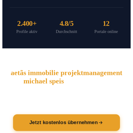
2.400+
4.8/5
12
Profile aktiv
Durchschnitt
Portale online
aetãs immobilie projektmanagement
michael speis
wartet auf Sie.
Übernehmen Sie jetzt Ihren Eintrag — kostenlos.
Jetzt kostenlos übernehmen