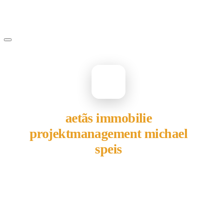
AE
aetãs immobilie
projektmanagement michael
speis
gehört Ihnen?
Übernehmen Sie Ihren Eintrag — kostenlos und in 2
Minuten fertig.