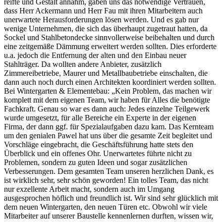
reifte und Gestalt annahm, gaben uns das notwendige Vertrauen,
dass Herr Ackermann und Herr Fau mit ihren Mitarbeitern auch
unerwartete Herausforderungen lösen werden. Und es gab nur
wenige Unternehmen, die sich das überhaupt zugetraut hatten, da
Sockel und Stahlbetondecke sinnvollerweise beibehalten und durch
eine zeitgemäße Dämmung erweitert werden sollten. Dies erforderte
u.a. jedoch die Entfernung der alten und den Einbau neuer
Stahlträger. Da wollten andere Anbieter, zusätzlich
Zimmereibetriebe, Maurer und Metallbaubetriebe einschalten, die
dann auch noch durch einen Architekten koordiniert werden sollten.
Bei Wintergarten & Elementebau: „Kein Problem, das machen wir
komplett mit dem eigenen Team, wir haben für Alles die benötigte
Fachkraft. Genau so war es dann auch: Jedes einzelne Teilgewerk
wurde umgesetzt, für alle Bereiche ein Experte in der eigenen
Firma, der dann ggf. für Spezialaufgaben dazu kam. Das Kernteam
um den genialen Pawel hat uns über die gesamte Zeit begleitet und
Vorschläge eingebracht, die Geschäftsführung hatte stets den
Überblick und ein offenes Ohr. Unerwartetes führte nicht zu
Problemen, sondern zu guten Ideen und sogar zusätzlichen
Verbesserungen. Dem gesamten Team unseren herzlichen Dank, es
ist wirklich sehr, sehr schön geworden! Ein tolles Team, das nicht
nur exzellente Arbeit macht, sondern auch im Umgang
ausgesprochen höflich und freundlich ist. Wir sind sehr glücklich mit
dem neuen Wintergarten, den neuen Türen etc. Obwohl wir viele
Mitarbeiter auf unserer Baustelle kennenlernen durften, wissen wir,