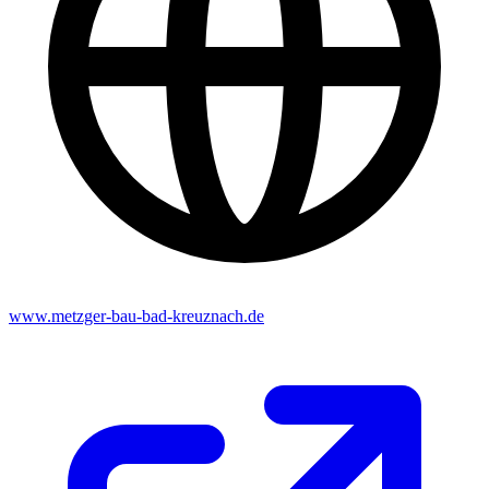
www.metzger-bau-bad-kreuznach.de