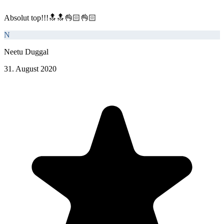
Absolut top!!!🔝🔝👌🏻👌🏻
N
Neetu Duggal
31. August 2020